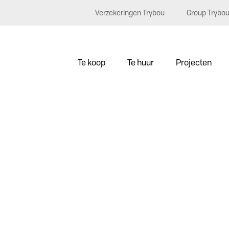
Verzekeringen Trybou
Group Trybo
Te koop
Te huur
Projecten
0