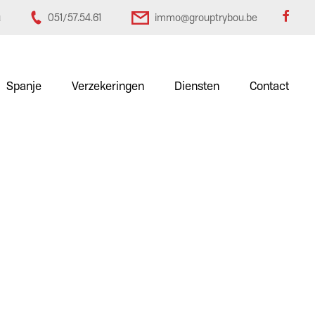
u
051/57.54.61
immo@grouptrybou.be
Spanje
Verzekeringen
Diensten
Contact