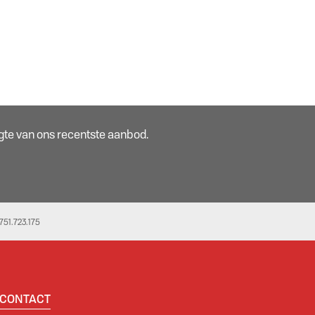
oogte van ons recentste aanbod.
51.723.175
CONTACT