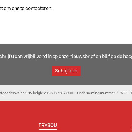
et om ons te contacteren.
rijf u dan vrijblijvend in op onze nieuwsbrief en blijf op de h
Schrijf u in
stgoedmakelaar BIV belgie 205.606 en 508.119 - Ondernemingsnummer BTW BE 07
TRYBOU