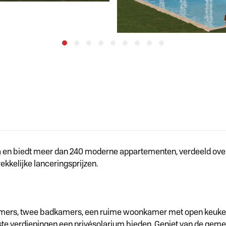
da en biedt meer dan 240 moderne appartementen, verdeeld over 8
kkelijke lanceringsprijzen.
apkamers, twee badkamers, een ruime woonkamer met open keuk
venste verdiepingen een privésolarium bieden. Geniet van de g