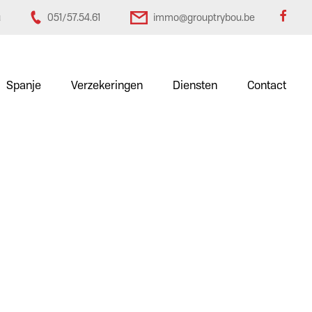
u
051/57.54.61
immo@grouptrybou.be
Spanje
Verzekeringen
Diensten
Contact