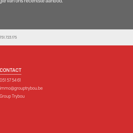
oogte van ons recentste aanbod.
51.723.175
CONTACT
051 57 54 61
immo@grouptrybou.be
Group Trybou