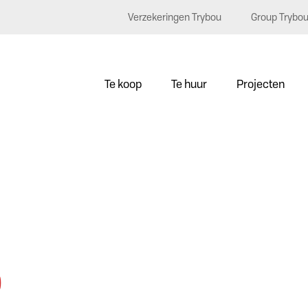
Verzekeringen Trybou
Group Trybo
Te koop
Te huur
Projecten
0