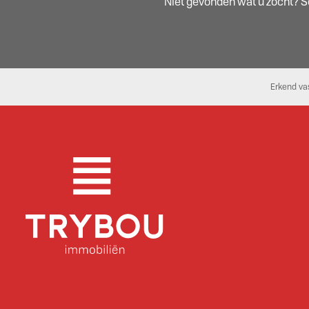
Niet gevonden wat u zocht? Sch
Erkend va