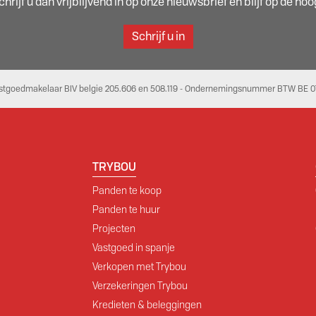
rijf u dan vrijblijvend in op onze nieuwsbrief en blijf op de h
Schrijf u in
stgoedmakelaar BIV belgie 205.606 en 508.119 - Ondernemingsnummer BTW BE 07
TRYBOU
Panden te koop
Panden te huur
Projecten
Vastgoed in spanje
Verkopen met Trybou
Verzekeringen Trybou
Kredieten & beleggingen