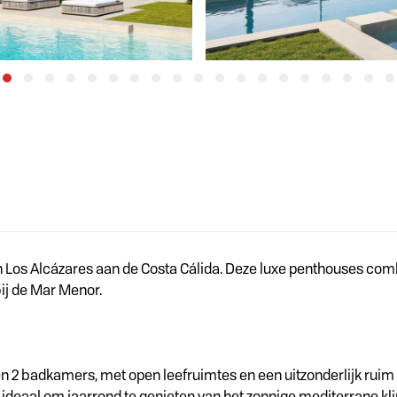
n Los Alcázares aan de Costa Cálida. Deze luxe penthouses co
bij de Mar Menor.
n 2 badkamers, met open leefruimtes en een uitzonderlijk ruim
, ideaal om jaarrond te genieten van het zonnige mediterrane kl