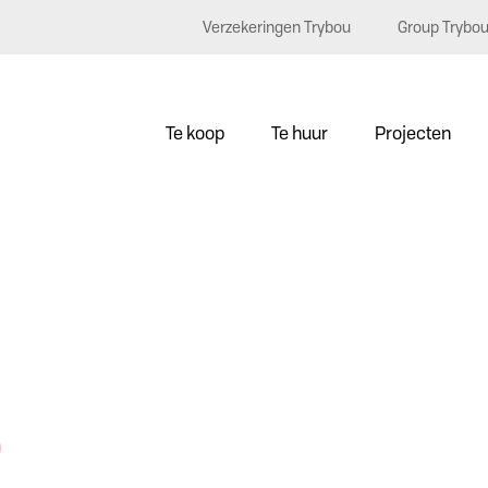
Verzekeringen Trybou
Group Trybo
Te koop
Te huur
Projecten
0