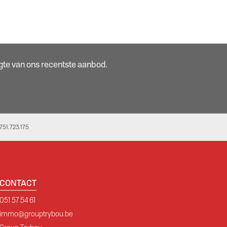
oogte van ons recentste aanbod.
51.723.175
CONTACT
051 57 54 61
immo@grouptrybou.be