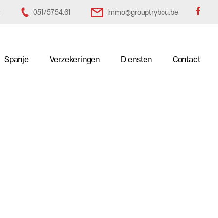
u
051/57.54.61
immo@grouptrybou.be
Spanje
Verzekeringen
Diensten
Contact