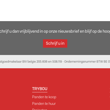
rijf u dan vrijblijvend in op onze nieuwsbrief en blijf op de h
Schrijf u in
stgoedmakelaar BIV belgie 205.606 en 508.119 - Ondernemingsnummer BTW BE 07
TRYBOU
Panden te koop
Panden te huur