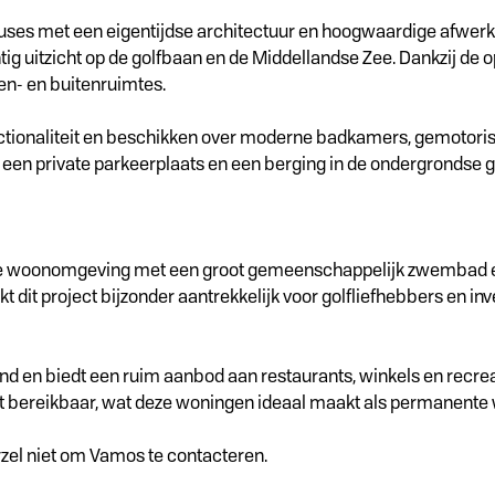
ouses met een eigentijdse architectuur en hoogwaardige afwer
g uitzicht op de golfbaan en de Middellandse Zee. Dankzij de o
en- en buitenruimtes.
tionaliteit en beschikken over moderne badkamers, gemotorisee
 een private parkeerplaats en een berging in de ondergrondse g
 woonomgeving met een groot gemeenschappelijk zwembad en a
akt dit project bijzonder aantrekkelijk voor golfliefhebbers en 
and en biedt een ruim aanbod aan restaurants, winkels en recr
t bereikbaar, wat deze woningen ideaal maakt als permanente wo
zel niet om Vamos te contacteren.