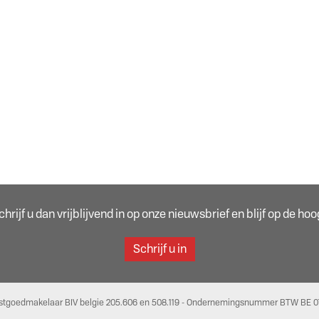
rijf u dan vrijblijvend in op onze nieuwsbrief en blijf op de h
Schrijf u in
stgoedmakelaar BIV belgie 205.606 en 508.119 - Ondernemingsnummer BTW BE 07