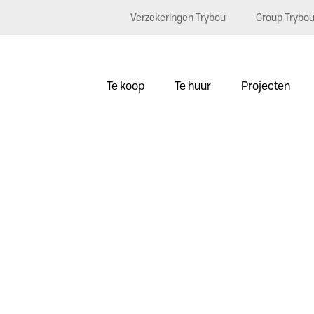
Verzekeringen Trybou
Group Trybo
Te koop
Te huur
Projecten