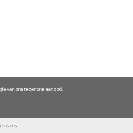
oogte van ons recentste aanbod.
51.723.175