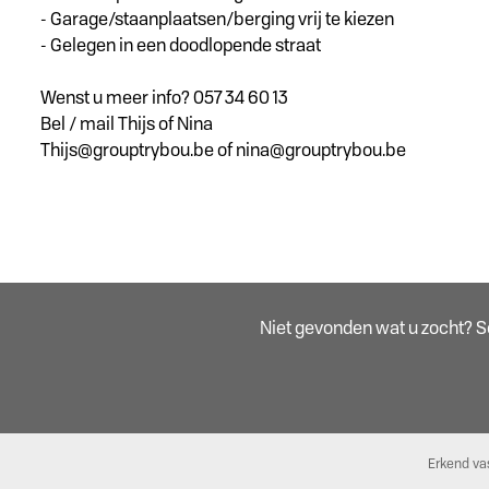
- Garage/staanplaatsen/berging vrij te kiezen
- Gelegen in een doodlopende straat
Wenst u meer info? 057 34 60 13
Bel / mail Thijs of Nina
Thijs@grouptrybou.be of nina@grouptrybou.be
Niet gevonden wat u zocht? Sch
Erkend va