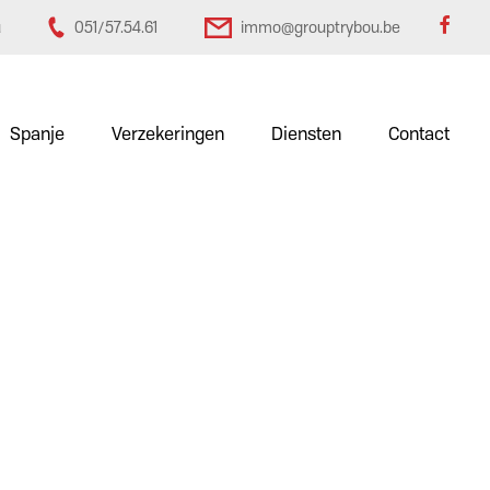
u
051/57.54.61
immo@grouptrybou.be
Spanje
Verzekeringen
Diensten
Contact