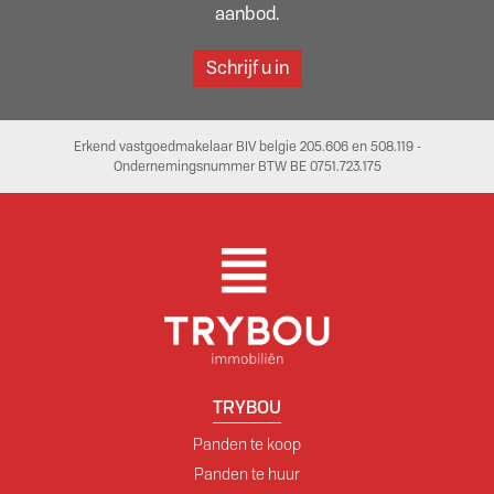
aanbod.
Schrijf u in
Erkend vastgoedmakelaar BIV belgie 205.606 en 508.119 -
Ondernemingsnummer BTW BE 0751.723.175
TRYBOU
Panden te koop
Panden te huur