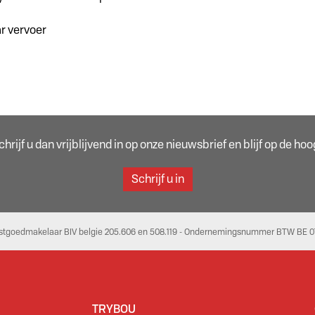
ar vervoer
rijf u dan vrijblijvend in op onze nieuwsbrief en blijf op de h
Schrijf u in
stgoedmakelaar BIV belgie 205.606 en 508.119 - Ondernemingsnummer BTW BE 07
TRYBOU