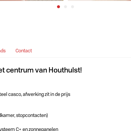
ads
Contact
et centrum van Houthulst!
l casco, afwerking zit in de prijs
badkamer, stopcontacten)
esysteem C+ en zonnepanelen