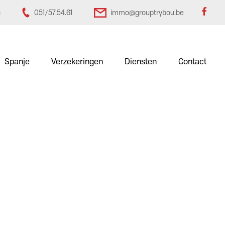
u
051/57.54.61
immo@grouptrybou.be
Spanje
Verzekeringen
Diensten
Contact