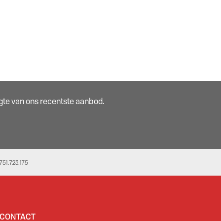
oogte van ons recentste aanbod.
51.723.175
CONTACT