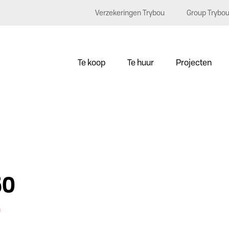
Verzekeringen Trybou
Group Trybo
Te koop
Te huur
Projecten
50
0