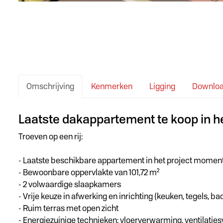
Omschrijving
Kenmerken
Ligging
Downlo
Omschrijving
Laatste dakappartement te koop in h
Troeven op een rij:
- Laatste beschikbare appartement in het project momentee
- Bewoonbare oppervlakte van 101,72 m²
- 2 volwaardige slaapkamers
- Vrije keuze in afwerking en inrichting (keuken, tegels, 
- Ruim terras met open zicht
- Energiezuinige technieken: vloerverwarming, ventilati