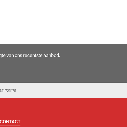
oogte van ons recentste aanbod.
51.723.175
CONTACT