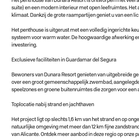
Het penthouse van Dunara Resort is ontworpen met veel a
suite) en een modern interieur met open leefruimtes. Het 
klimaat. Dankzij de grote raampartijen geniet u van een
Het penthouse is uitgerust met een volledig ingerichte ke
systeem voor warm water. De hoogwaardige afwerking en m
investering.
Exclusieve faciliteiten in Guardamar del Segura
Bewoners van Dunara Resort genieten van uitgebreide gem
over een groot gemeenschappelijk zwembad, aangelegde tu
speelzones en groene buitenruimtes die zorgen voor een
Toplocatie nabij strand en jachthaven
Het project ligt op slechts 1,6 km van het strand en op 
natuurlijke omgeving met meer dan 12 km fijne zandstrand
van Alicante. Ontdek meer aanbod in deze regio op onze p