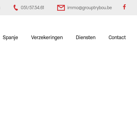
u
051/57.54.61
immo@grouptrybou.be
Spanje
Verzekeringen
Diensten
Contact