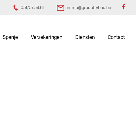
u
051/57.54.61
immo@grouptrybou.be
Spanje
Verzekeringen
Diensten
Contact