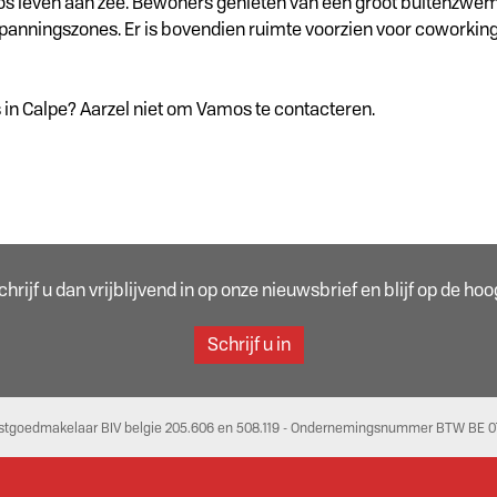
loos leven aan zee. Bewoners genieten van een groot buitenzwe
anningszones. Er is bovendien ruimte voorzien voor coworking
in Calpe? Aarzel niet om Vamos te contacteren.
rijf u dan vrijblijvend in op onze nieuwsbrief en blijf op de h
Schrijf u in
stgoedmakelaar BIV belgie 205.606 en 508.119 - Ondernemingsnummer BTW BE 07