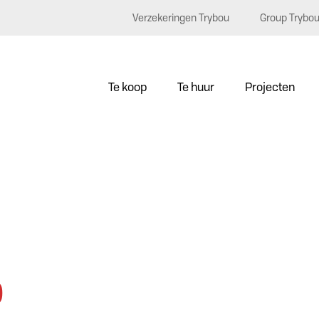
Verzekeringen Trybou
Group Trybo
Te koop
Te huur
Projecten
0