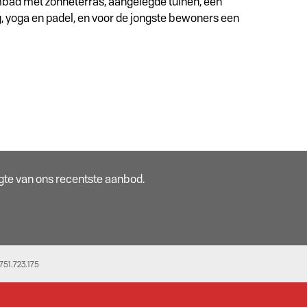
mbad met zonneterras, aangelegde tuinen, een
, yoga en padel, en voor de jongste bewoners een
oogte van ons recentste aanbod.
51.723.175