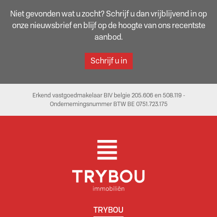
Niet gevonden wat u zocht? Schrijf u dan vrijblijvend in op
onze nieuwsbrief en blijf op de hoogte van ons recentste
aanbod.
Schrijf u in
Erkend vastgoedmakelaar BIV belgie 205.606 en 508.119 -
Ondernemingsnummer BTW BE 0751.723.175
TRYBOU