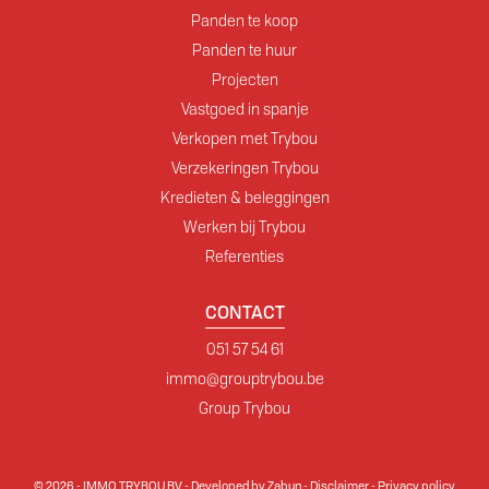
Panden te koop
Panden te huur
Projecten
Vastgoed in spanje
Verkopen met Trybou
Verzekeringen Trybou
Kredieten & beleggingen
Werken bij Trybou
Referenties
CONTACT
051 57 54 61
immo@grouptrybou.be
Group Trybou
© 2026 - IMMO TRYBOU BV -
Developed by Zabun
-
Disclaimer
-
Privacy policy