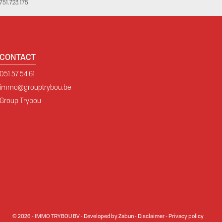
51.723.175
CONTACT
051 57 54 61
immo@grouptrybou.be
Group Trybou
© 2026 - IMMO TRYBOU BV -
Developed by Zabun
-
Disclaimer
-
Privacy policy