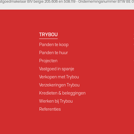
stgoedmakelaar BIV belgie 205.606 en 508.119 - Ondernemingsnummer BTW BE 07
TRYBOU
Panden te koop
Panden te huur
Projecten
Vastgoed in spanje
Verkopen met Trybou
Verzekeringen Trybou
Kredieten & beleggingen
Werken bij Trybou
Referenties