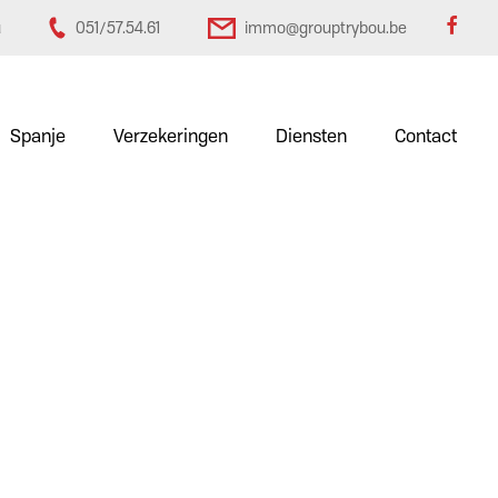
u
051/57.54.61
immo@grouptrybou.be
Spanje
Verzekeringen
Diensten
Contact