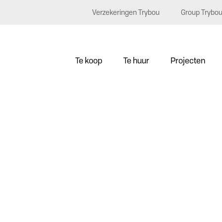
Verzekeringen Trybou
Group Trybo
Te koop
Te huur
Projecten
0