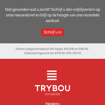
Niet gevonden wat u zocht? Schrijf u dan vrijblijvend in op
onze nieuwsbrief en blijf op de hoogte van ons recentste
aanbod.
Schrijf u in
Erkend vastgoedmakelaar BIV belgie 205.606 en 508.119 -
Ondernemingsnummer BTW BE 0751.723.175
TRYBOU