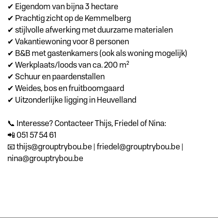
✔ Eigendom van bijna 3 hectare
✔ Prachtig zicht op de Kemmelberg
✔ stijlvolle afwerking met duurzame materialen
✔ Vakantiewoning voor 8 personen
✔ B&B met gastenkamers (ook als woning mogelijk)
✔ Werkplaats/loods van ca. 200 m²
✔ Schuur en paardenstallen
✔ Weides, bos en fruitboomgaard
✔ Uitzonderlijke ligging in Heuvelland
📞 Interesse? Contacteer Thijs, Friedel of Nina:
📲 051 57 54 61
📧 thijs@grouptrybou.be | friedel@grouptrybou.be |
nina@grouptrybou.be