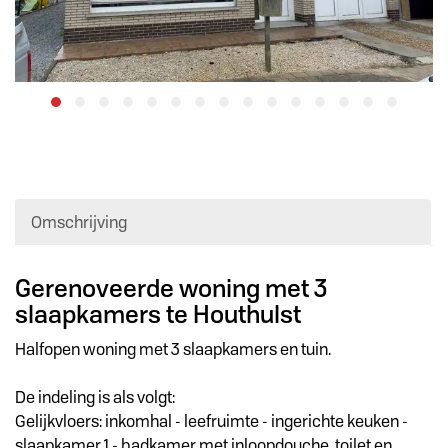
Omschrijving
Omschrijving
Gerenoveerde woning met 3
slaapkamers te Houthulst
Halfopen woning met 3 slaapkamers en tuin.
De indeling is als volgt:
Gelijkvloers: inkomhal - leefruimte - ingerichte keuken -
slaapkamer 1 - badkamer met inloopdouche, toilet en