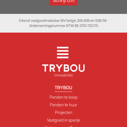
Schrijf u in
Erkend vastgoedmakelaar BIV belgie 205.606 en 508.119 -
Ondernemingsnummer BTW BE 0751.723.175
TRYBOU
Panden te koop
Panden te huur
Projecten
Vastgoed in spanje