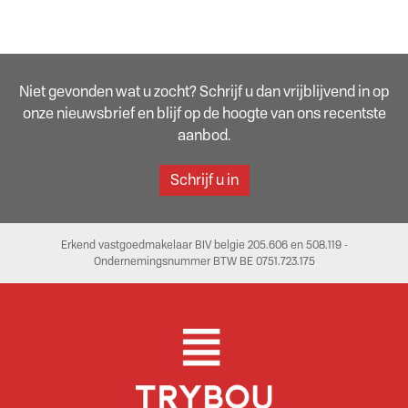
Niet gevonden wat u zocht? Schrijf u dan vrijblijvend in op
onze nieuwsbrief en blijf op de hoogte van ons recentste
aanbod.
Schrijf u in
Erkend vastgoedmakelaar BIV belgie 205.606 en 508.119 -
Ondernemingsnummer BTW BE 0751.723.175