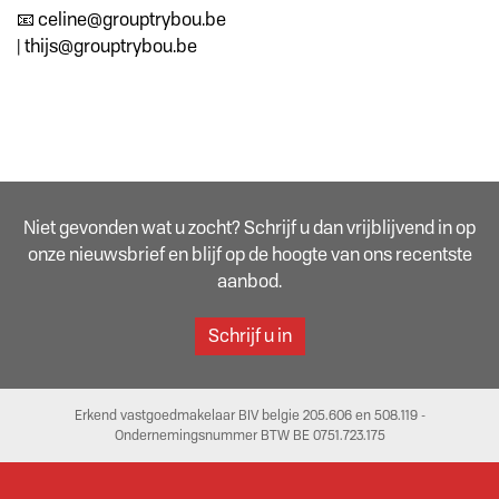
📧 celine@grouptrybou.be
| thijs@grouptrybou.be
Niet gevonden wat u zocht? Schrijf u dan vrijblijvend in op
onze nieuwsbrief en blijf op de hoogte van ons recentste
aanbod.
Schrijf u in
Erkend vastgoedmakelaar BIV belgie 205.606 en 508.119 -
Ondernemingsnummer BTW BE 0751.723.175