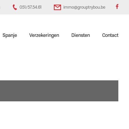
u
051/57.54.61
immo@grouptrybou.be
Spanje
Verzekeringen
Diensten
Contact