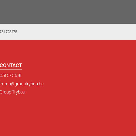
51.723.175
CONTACT
051 57 54 61
immo@grouptrybou.be
Group Trybou