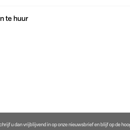
n te huur
rijf u dan vrijblijvend in op onze nieuwsbrief en blijf op de h