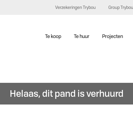
Verzekeringen Trybou
Group Trybo
Te koop
Te huur
Projecten
Helaas, dit pand is verhuurd