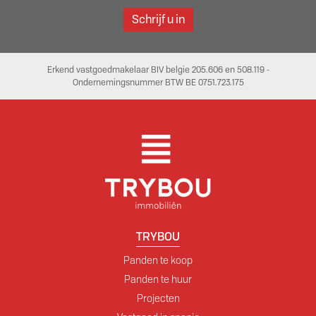
Schrijf u in
Erkend vastgoedmakelaar BIV belgie 205.606 en 508.119 -
Ondernemingsnummer BTW BE 0751.723.175
TRYBOU
Panden te koop
Panden te huur
Projecten